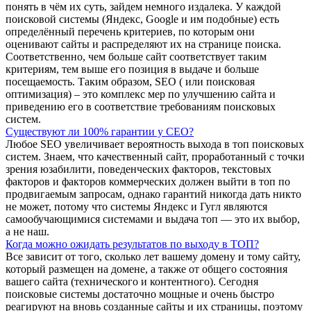
понять в чём их суть, зайдем немного издалека. У каждой
поисковой системы (Яндекс, Google и им подобные) есть
определённый перечень критериев, по которым они
оценивают сайты и распределяют их на странице поиска.
Соответственно, чем больше сайт соответствует таким
критериям, тем выше его позиция в выдаче и больше
посещаемость. Таким образом, SEO ( или поисковая
оптимизация) – это комплекс мер по улучшению сайта и
приведению его в соответствие требованиям поисковых
систем.
Существуют ли 100% гарантии у СЕО?
Любое SEO увеличивает вероятность выхода в топ поисковых
систем. Знаем, что качественный сайт, проработанный с точки
зрения юзабилити, поведенческих факторов, текстовых
факторов и факторов коммерческих должен выйти в топ по
продвигаемым запросам, однако гарантий никогда дать никто
не может, потому что системы Яндекс и Гугл являются
самообучающимися системами и выдача топ — это их выбор,
а не наш.
Когда можно ожидать результатов по выходу в ТОП?
Все зависит от того, сколько лет вашему домену и тому сайту,
который размещен на домене, а также от общего состояния
вашего сайта (технического и контентного). Сегодня
поисковые системы достаточно мощные и очень быстро
реагируют на вновь созданные сайты и их страницы, поэтому