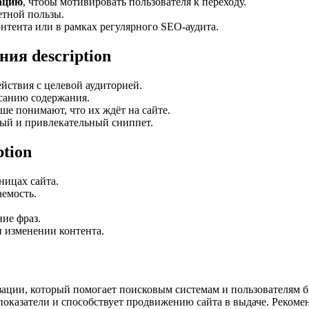
ацию
, чтобы мотивировать пользователя к переходу.
етной пользы.
нтента или в рамках регулярного SEO-аудита.
ия description
йствия с целевой аудиторией.
санию содержания.
чше понимают, что их ждёт на сайте.
ый и привлекательный сниппет.
tion
ницах сайта.
аемость.
ие фраз.
 изменении контента.
ации, который помогает поисковым системам и пользователям б
 показатели и способствует продвижению сайта в выдаче. Реком