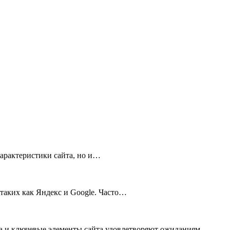
арактеристики сайта, но и…
 таких как Яндекс и Google. Часто…
ра и ключевые элементы сайта удовлетворяют ожиданиям