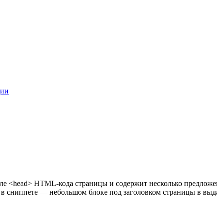
ции
еле
<head>
HTML-кода страницы и содержит несколько предложен
 в сниппете — небольшом блоке под заголовком страницы в выд