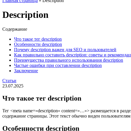
Главная страница
»
Description
Description
Содержание
Что такое тег description
Особенности description
Почему description важен для SEO и пользователей
Как правильно составить description: советы и рекоменда
Преимущества правильного использования description
Частые ошибки при составлении description
Заключение
Статьи
23.07.2025
Что такое тег description
Тег
<meta name=»description» content=»…»>
размещается в разд
содержание страницы. Этот текст обычно виден пользователям
Особенности description