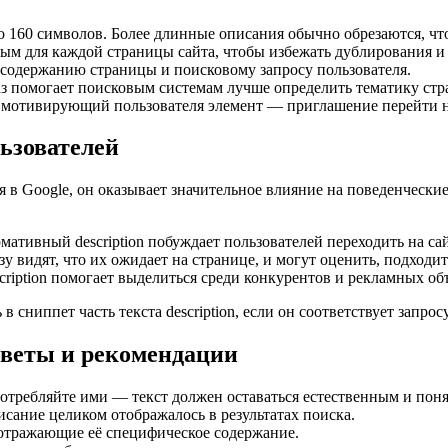
 до 160 символов. Более длинные описания обычно обрезаются, ч
ным для каждой страницы сайта, чтобы избежать дублирования и
 содержанию страницы и поисковому запросу пользователя.
помогает поисковым системам лучше определить тематику стран
 мотивирующий пользователя элемент — приглашение перейти на с
льзователей
ия в Google, он оказывает значительное влияние на поведенческ
тивный description побуждает пользователей переходить на сай
у видят, что их ожидает на странице, и могут оценить, подходит
ription помогает выделиться среди конкурентов и рекламных об
 сниппет часть текста description, если он соответствует запро
советы и рекомендации
употребляйте ими — текст должен оставаться естественным и пон
исание целиком отображалось в результатах поиска.
 отражающие её специфическое содержание.