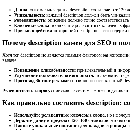
Длина:
оптимальная длина description составляет от 120
Уникальность:
каждый description должен быть уникаль
Релевантность:
описание должно точно соответствовать
Ключевые слова:
включение релевантных ключевых фраз 
Призыв к действию:
хороший description часто содержит
Почему description важен для SEO и по
Хотя тег description не является прямым фактором ранжирован
выдаче.
Повышение кликабельности:
привлекательный и информа
Улучшение пользовательского опыта:
пользователи сраз
Противодействие рекламе:
правильно составленный desc
Релевантность запросу:
поисковые системы могут подставлять в
Как правильно составить description: 
Используйте релевантные ключевые слова
, но не зло
Держите длину в пределах 120–160 символов
, чтобы оп
Пишите уникальные описания для каждой страницы
,