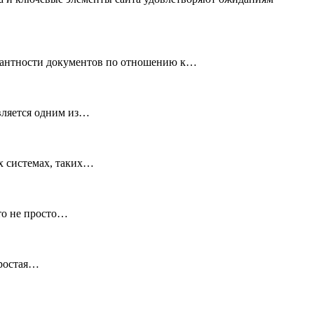
вантности документов по отношению к…
является одним из…
х системах, таких…
Это не просто…
Простая…