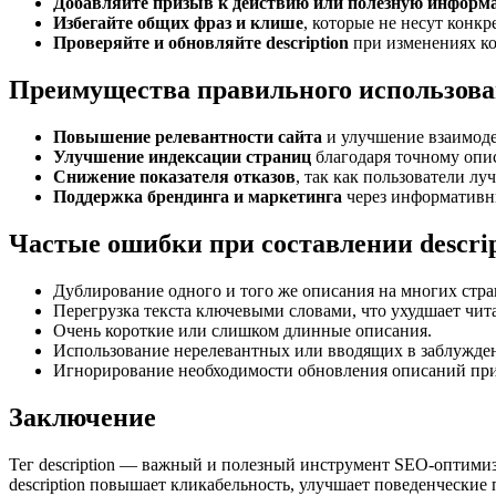
Добавляйте призыв к действию или полезную информ
Избегайте общих фраз и клише
, которые не несут конкр
Проверяйте и обновляйте description
при изменениях ко
Преимущества правильного использован
Повышение релевантности сайта
и улучшение взаимоде
Улучшение индексации страниц
благодаря точному опи
Снижение показателя отказов
, так как пользователи лу
Поддержка брендинга и маркетинга
через информативн
Частые ошибки при составлении descrip
Дублирование одного и того же описания на многих стра
Перегрузка текста ключевыми словами, что ухудшает чит
Очень короткие или слишком длинные описания.
Использование нерелевантных или вводящих в заблужден
Игнорирование необходимости обновления описаний при
Заключение
Тег description — важный и полезный инструмент SEO-оптимиз
description повышает кликабельность, улучшает поведенческие