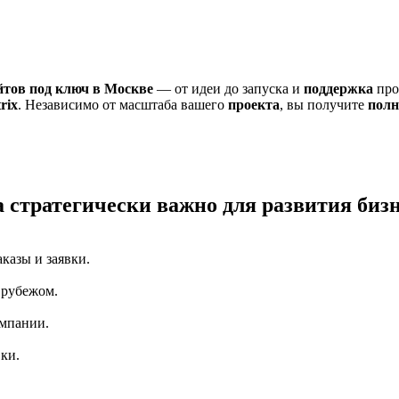
йтов под ключ в Москве
— от идеи до запуска и
поддержка
про
trix
. Независимо от масштаба вашего
проекта
, вы получите
пол
а стратегически важно для развития биз
аказы и заявки.
 рубежом.
мпании.
ки.