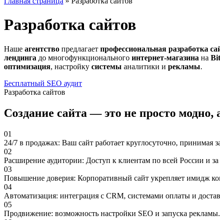
Главная страница
»
Разработка сайтов
Разработка сайтов
Наше
агентство
предлагает
профессиональная разработка са
лендинга
до многофункционального
интернет-магазина
на
Bi
оптимизация
, настройку
системы
аналитики и
рекламы
.
Бесплатный SEO аудит
Разработка сайтов
Создание сайта — это не просто модно, 
01
24/7 в продажах: Ваш сайт работает круглосуточно, принимая з
02
Расширение аудитории: Доступ к клиентам по всей России и за
03
Повышение доверия: Корпоративный сайт укрепляет имидж ко
04
Автоматизация: интеграция с CRM, системами оплаты и достав
05
Продвижение: возможность настройки SEO и запуска рекламы.